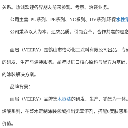
关系。热诚欢迎各界朋友前来参观、考察、治谈业务。
公司主营: PU系列、PE系列、NC系列、UV系列,环保
水性
公司秉承以人为本，追求品质，引领变革，合作共赢的理
画眉（VEERY）‌是鹤山市怡彩化工涂料有限公司出品，
的研发、生产与涂装服务。品牌以进口核心原料与配方为基础
的涂装解决方案。
‌品牌背景：
画眉（VEERY）品牌集
木器漆
的研发、生产、销售为一体。
烯酸系列，在整木定制涂装领域推出无苯溶剂，搭配0度肤感
价值。