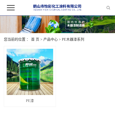
您当前的位置 ：
首 页
>
产品中心
>
PE木器漆系列
PE漆