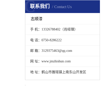
C
联系我们
Contact Us
志顺漆
手 机：13326788402（肖经理）
电 话：0750-8286222
邮 箱：3129375463@qq.com
网 址：www.jmzhishun.com
地 址：鹤山市雅瑶镇上南东山开发区